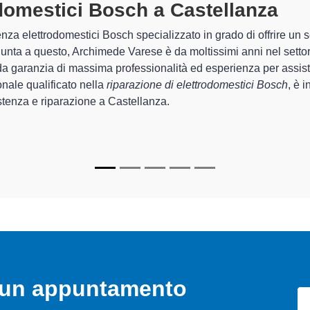
estici Bosch A Castellanza
special
 Varese sono in grado di garantire al cliente esperienza plurienna
ne e la
riparazione del tuo elettrodomestico Bosch a Castel
ecchi.
i
di Archimede Varese sono in grado di fornire interventi di diver
ente funzionanti e durare a lungo nel tempo.
o un appuntamento