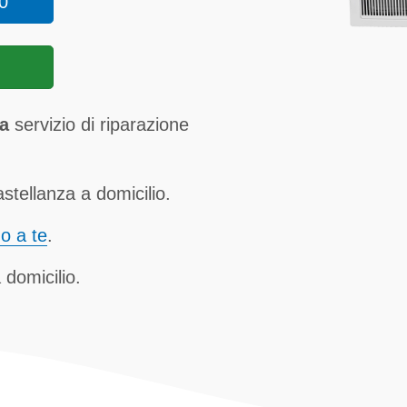
0
a
servizio di riparazione
tellanza a domicilio.
no a te
.
 domicilio.