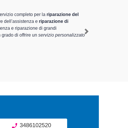
izzati altamente
le nel territorio di Castellanza e provincia
lanza
, mediante il ripristino rapido del
Next
se tipologie sugli elettrodomestici da
3486102520