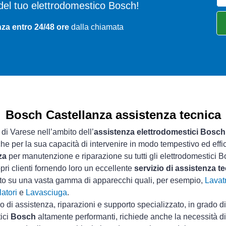
mi del tuo elettrodomestico Bosch!
nza entro 24/48 ore
dalla chiamata
Bosch Castellanza assistenza tecnica
 di Varese nell’ambito dell’
assistenza elettrodomestici Bosch
che per la sua capacità di intervenire in modo tempestivo ed effi
za
per manutenzione e riparazione su tutti gli elettrodomestici B
pri clienti fornendo loro un eccellente
servizio di assistenza 
sto su una vasta gamma di apparecchi quali, per esempio,
Lavatr
atori
e
Lavasciuga
.
io di assistenza, riparazioni e supporto specializzato, in grado d
tici
Bosch
altamente performanti, richiede anche la necessità di 