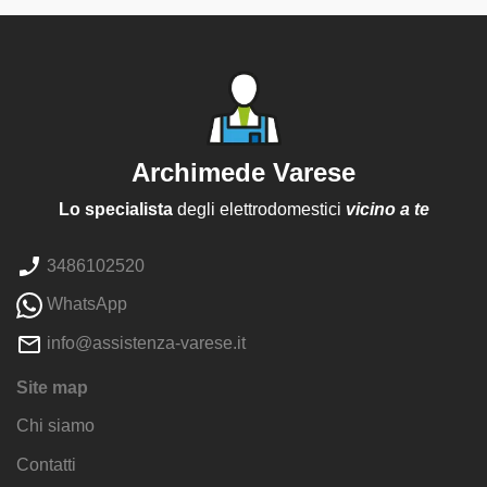
Archimede Varese
Lo specialista
degli elettrodomestici
vicino a te
3486102520
WhatsApp
info@assistenza-varese.it
Site map
Chi siamo
Contatti