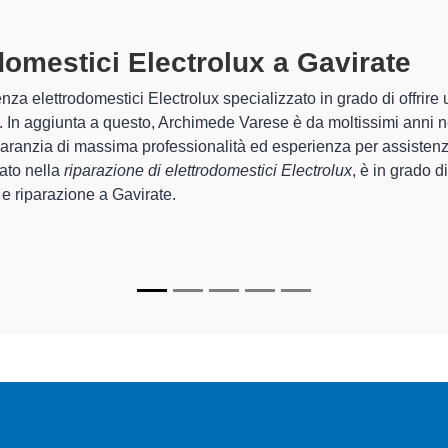
domestici Electrolux A Gavirate
sp
himede Varese sono in grado di garantire al cliente esperienza plu
zione e la
riparazione del tuo elettrodomestico Electrolux a 
chi.
pecializzati
di Archimede Varese sono in grado di fornire interven
rfettamente funzionanti e durare a lungo nel tempo.