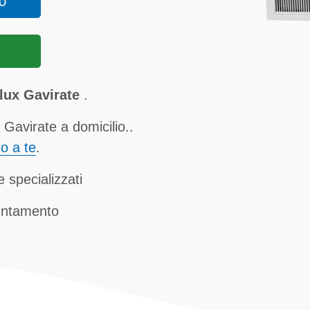
0
olux Gavirate
.
 Gavirate a domicilio..
no a te
.
 specializzati
untamento