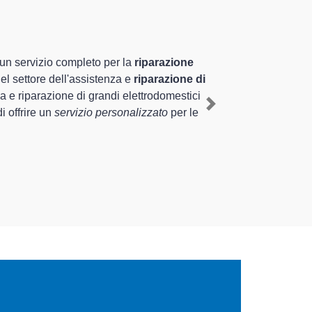
te
specializzati altamente
nza pluriennale nel territorio di Arcisate e provincia per
nau a Arcisate
, mediante il ripristino rapido del corretto
Next
nterventi di diverse tipologie sugli elettrodomestici da