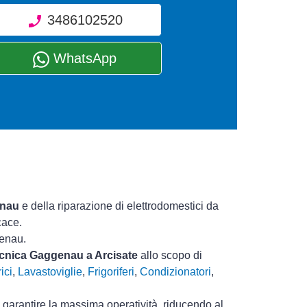
3486102520
WhatsApp
enau
e della riparazione di elettrodomestici da
cace.
genau.
tecnica Gaggenau a Arcisate
allo scopo di
ici
,
Lavastoviglie
,
Frigoriferi
,
Condizionatori
,
i garantire la massima operatività, riducendo al