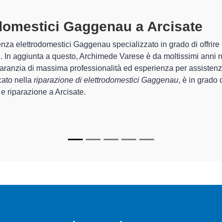
ettrodomestici Gaggenau A Arcisa
i di Archimede Varese sono in grado di garantire al cliente esperie
sistemazione e la
riparazione del tuo elettrodomestico Gagge
apparecchi.
enau specializzati
di Archimede Varese sono in grado di fornire i
nare perfettamente funzionanti e durare a lungo nel tempo.