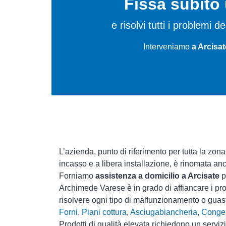
Fissa subit
e risolvi tutti i problemi
Interveniamo
a Arcisat
L’azienda, punto di riferimento per tutta la zona
incasso e a libera installazione, è rinomata an
Forniamo
assistenza a domicilio a Arcisate
p
Archimede Varese è in grado di affiancare i pro
risolvere ogni tipo di malfunzionamento o gua
Forni
,
Piani cottura
,
Asciugabiancheria
,
Congel
Prodotti di qualità elevata richiedono un serviz