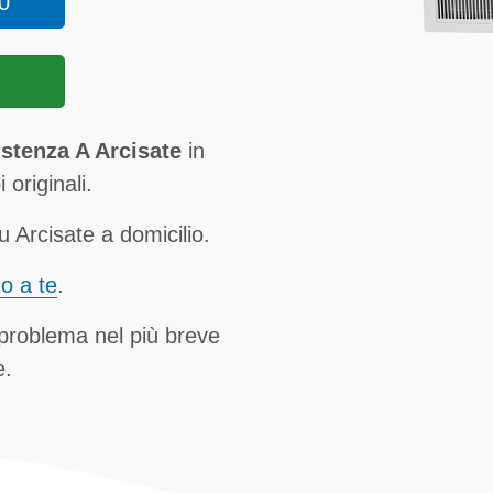
0
stenza A Arcisate
in
 originali.
Arcisate a domicilio.
no a te
.
 problema nel più breve
e.