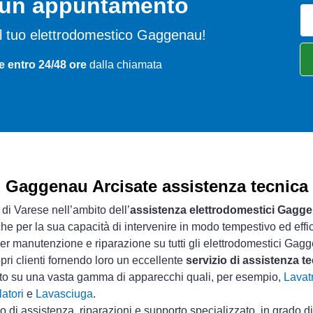
o un appuntamento
 del tuo elettrodomestico Gaggenau!
e entro 24/48 ore
dalla chiamata
Gaggenau Arcisate assistenza tecnica
 di Varese nell’ambito dell’
assistenza elettrodomestici Gagg
che per la sua capacità di intervenire in modo tempestivo ed effi
er manutenzione e riparazione su tutti gli elettrodomestici Gag
pri clienti fornendo loro un eccellente
servizio di assistenza 
sto su una vasta gamma di apparecchi quali, per esempio,
Lavatr
atori
e
Lavasciuga
.
io di assistenza, riparazioni e supporto specializzato, in grado d