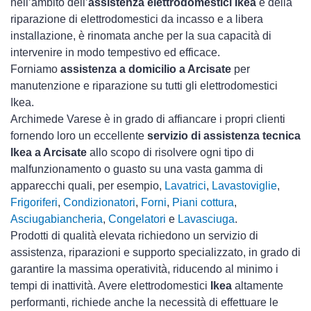
nell’ambito dell’
assistenza elettrodomestici Ikea
e della
riparazione di elettrodomestici da incasso e a libera
installazione, è rinomata anche per la sua capacità di
intervenire in modo tempestivo ed efficace.
Forniamo
assistenza a domicilio a Arcisate
per
manutenzione e riparazione su tutti gli elettrodomestici
Ikea.
Archimede Varese è in grado di affiancare i propri clienti
fornendo loro un eccellente
servizio di assistenza tecnica
Ikea a Arcisate
allo scopo di risolvere ogni tipo di
malfunzionamento o guasto su una vasta gamma di
apparecchi quali, per esempio,
Lavatrici
,
Lavastoviglie
,
Frigoriferi
,
Condizionatori
,
Forni
,
Piani cottura
,
Asciugabiancheria
,
Congelatori
e
Lavasciuga
.
Prodotti di qualità elevata richiedono un servizio di
assistenza, riparazioni e supporto specializzato, in grado di
garantire la massima operatività, riducendo al minimo i
tempi di inattività. Avere elettrodomestici
Ikea
altamente
performanti, richiede anche la necessità di effettuare le