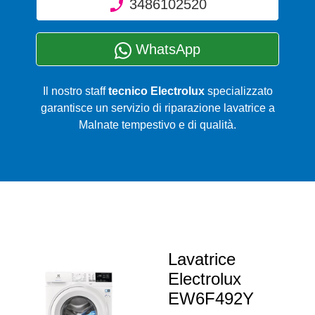
3486102520
WhatsApp
Il nostro staff
tecnico Electrolux
specializzato
garantisce un servizio di riparazione lavatrice a
Malnate tempestivo e di qualità.
Lavatrice
Electrolux
EW6F492Y