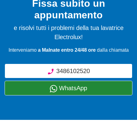
Fissa subito un
appuntamento
e risolvi tutti i problemi della tua lavatrice
Electrolux!
Interveniamo
a Malnate entro 24/48 ore
dalla chiamata
3486102520
WhatsApp