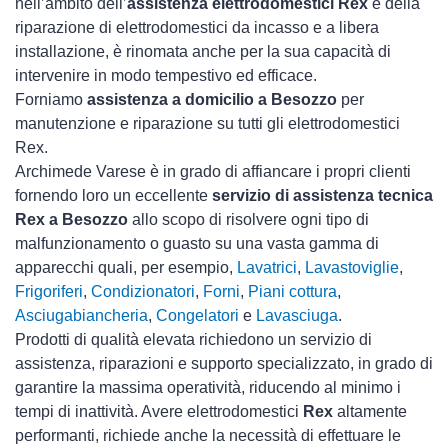
nell’ambito dell’
assistenza elettrodomestici Rex
e della
riparazione di elettrodomestici da incasso e a libera
installazione, è rinomata anche per la sua capacità di
intervenire in modo tempestivo ed efficace.
Forniamo
assistenza a domicilio a Besozzo
per
manutenzione e riparazione su tutti gli elettrodomestici
Rex.
Archimede Varese è in grado di affiancare i propri clienti
fornendo loro un eccellente
servizio di assistenza tecnica
Rex a Besozzo
allo scopo di risolvere ogni tipo di
malfunzionamento o guasto su una vasta gamma di
apparecchi quali, per esempio,
Lavatrici
,
Lavastoviglie
,
Frigoriferi
,
Condizionatori
,
Forni
,
Piani cottura
,
Asciugabiancheria
,
Congelatori
e
Lavasciuga
.
Prodotti di qualità elevata richiedono un servizio di
assistenza, riparazioni e supporto specializzato, in grado di
garantire la massima operatività, riducendo al minimo i
tempi di inattività. Avere elettrodomestici
Rex
altamente
performanti, richiede anche la necessità di effettuare le