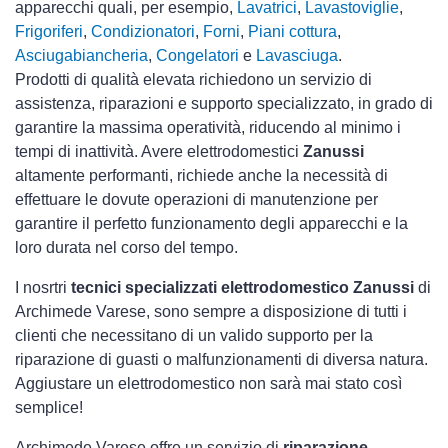
apparecchi quali, per esempio,
Lavatrici
,
Lavastoviglie
,
Frigoriferi
,
Condizionatori
,
Forni
,
Piani cottura
,
Asciugabiancheria
,
Congelatori
e
Lavasciuga
.
Prodotti di qualità elevata richiedono un servizio di
assistenza, riparazioni e supporto specializzato, in grado di
garantire la massima operatività, riducendo al minimo i
tempi di inattività. Avere elettrodomestici
Zanussi
altamente performanti, richiede anche la necessità di
effettuare le dovute operazioni di manutenzione per
garantire il perfetto funzionamento degli apparecchi e la
loro durata nel corso del tempo.
I nosrtri
tecnici specializzati elettrodomestico Zanussi
di
Archimede Varese, sono sempre a disposizione di tutti i
clienti che necessitano di un valido supporto per la
riparazione di guasti o malfunzionamenti di diversa natura.
Aggiustare un elettrodomestico non sarà mai stato così
semplice!
Archimede Varese offre un servizio di
riparazione