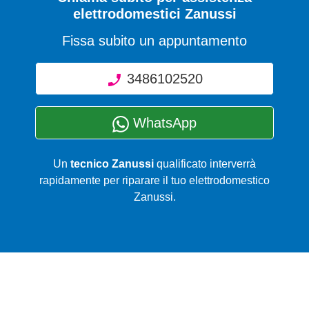
elettrodomestici Zanussi
Fissa subito un appuntamento
3486102520
WhatsApp
Un
tecnico Zanussi
qualificato interverrà
rapidamente per riparare il tuo elettrodomestico
Zanussi.