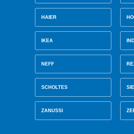
HAIER
HO
IKEA
IN
NEFF
RE
SCHOLTES
SI
ZANUSSI
ZE