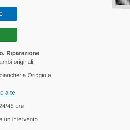
0
o. Riparazione
ambi originali.
biancheria Origgio a
no a te
.
 24/48 ore
e un intervento.