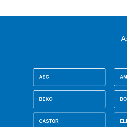
A
AEG
AM
BEKO
BO
CASTOR
EL