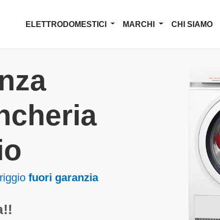
ELETTRODOMESTICI
MARCHI
CHI SIAMO
enza
ncheria
io
riggio
fuori garanzia
!!