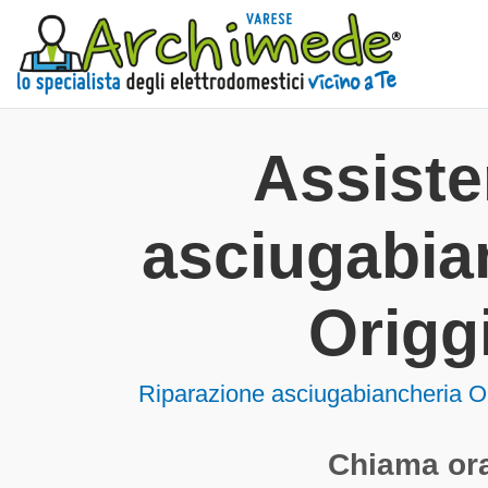
Assist
asciugabia
Origg
Riparazione asciugabiancheria O
Chiama ora