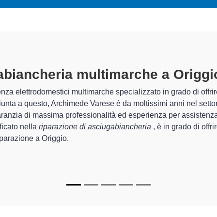
abiancheria Multimarche A Origgi
himede Varese sono in grado di garantire al cliente esperienza plu
zione e la
riparazione della tua asciugabiancheria a Origgio
,
chi.
di Archimede Varese sono in grado di fornire interventi di divers
unzionanti e durare a lungo nel tempo.