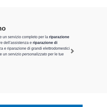
o
specializzati altamente
ennale nel territorio di Saronno e provincia per
mediante il ripristino rapido del corretto
Next
ipologie sugli elettrodomestici da riparare per