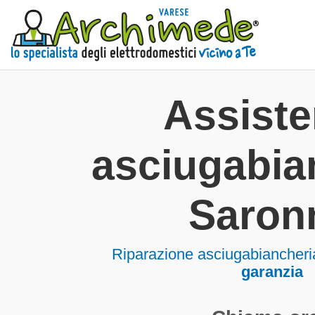
Assist
asciugabia
Saron
Riparazione asciugabiancher
garanzia