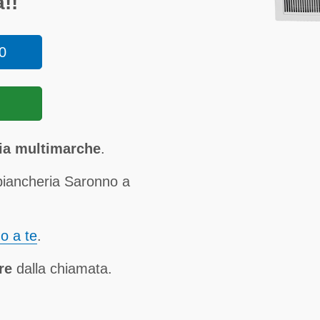
!!
0
ia multimarche
.
biancheria Saronno a
no a te
.
re
dalla chiamata.