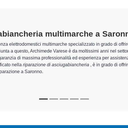
biancheria Multimarche A Saronn
mede Varese sono in grado di garantire al cliente esperienza pluri
ne e la
riparazione della tua asciugabiancheria a Saronno
, 
i.
Archimede Varese sono in grado di fornire interventi di diverse t
ionanti e durare a lungo nel tempo.