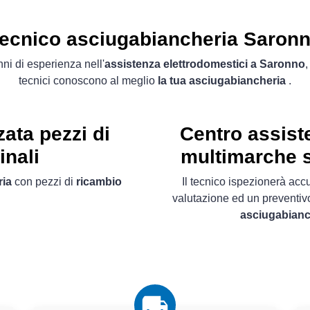
ecnico asciugabiancheria Saron
ni di esperienza nell'
assistenza elettrodomestici a Saronno
,
tecnici conoscono al meglio
la tua asciugabiancheria
.
ata pezzi di
Centro assist
inali
multimarche s
ria
con pezzi di
ricambio
Il tecnico ispezionerà acc
valutazione ed un preventiv
asciugabianc