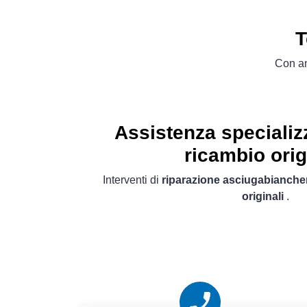
T
Con an
Assistenza specializz
ricambio orig
Interventi di
riparazione asciugabianche
originali
.