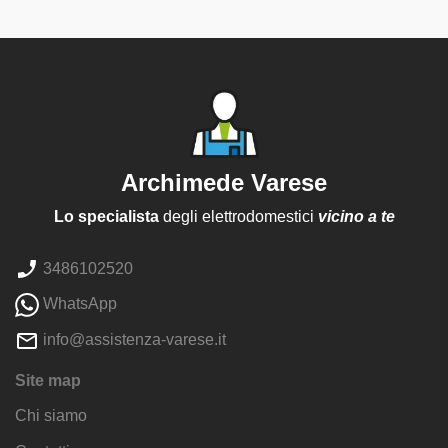
Archimede Varese
Lo specialista
degli elettrodomestici
vicino a te
3486102520
WhatsApp
info@assistenza-varese.it
Site map
Chi siamo