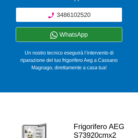
3486102520
WhatsApp
Un nostro tecnico eseguirà l‘intervento di
riparazione del tuo frigorifero Aeg a Cassano
Magnago, direttamente a casa tua!
Frigorifero AEG
S73920cmx2