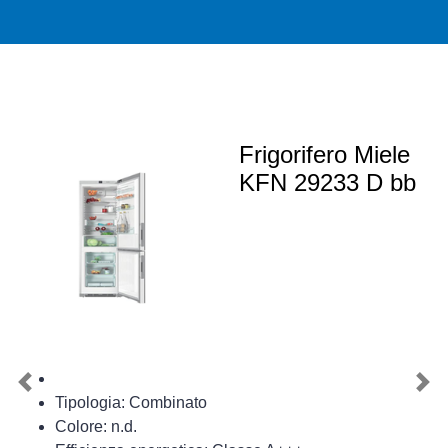
Frigorifero Miele
KFN 29233 D bb
Previous
Nex
Tipologia: Combinato
Colore: n.d.