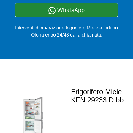
WhatsApp
Interventi di riparazione frigorifero Miele a Induno
Olona entro 24/48 dalla chiamata.
Frigorifero Miele
KFN 29233 D bb