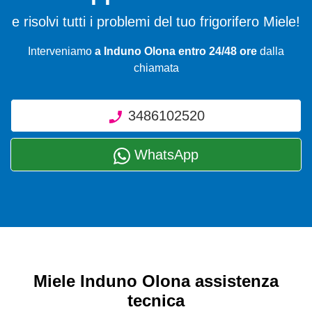
e risolvi tutti i problemi del tuo frigorifero Miele!
Interveniamo
a Induno Olona entro 24/48 ore
dalla
chiamata
3486102520
WhatsApp
Miele Induno Olona assistenza
tecnica