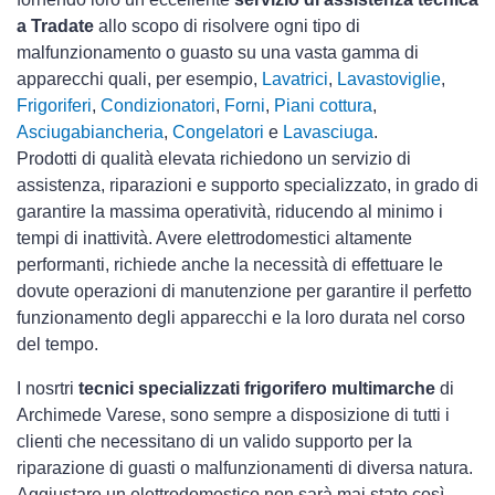
a Tradate
allo scopo di risolvere ogni tipo di
malfunzionamento o guasto su una vasta gamma di
apparecchi quali, per esempio,
Lavatrici
,
Lavastoviglie
,
Frigoriferi
,
Condizionatori
,
Forni
,
Piani cottura
,
Asciugabiancheria
,
Congelatori
e
Lavasciuga
.
Prodotti di qualità elevata richiedono un servizio di
assistenza, riparazioni e supporto specializzato, in grado di
garantire la massima operatività, riducendo al minimo i
tempi di inattività. Avere elettrodomestici
altamente
performanti, richiede anche la necessità di effettuare le
dovute operazioni di manutenzione per garantire il perfetto
funzionamento degli apparecchi e la loro durata nel corso
del tempo.
I nosrtri
tecnici specializzati frigorifero multimarche
di
Archimede Varese, sono sempre a disposizione di tutti i
clienti che necessitano di un valido supporto per la
riparazione di guasti o malfunzionamenti di diversa natura.
Aggiustare un elettrodomestico non sarà mai stato così