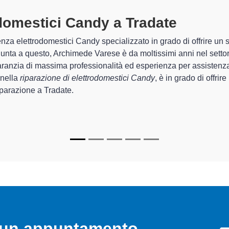
rodomestici Candy A Tradate
specia
 Archimede Varese sono in grado di garantire al cliente esperienza
emazione e la
riparazione del tuo elettrodomestico Candy a T
recchi.
ecializzati
di Archimede Varese sono in grado di fornire intervent
 perfettamente funzionanti e durare a lungo nel tempo.
o un appuntamento