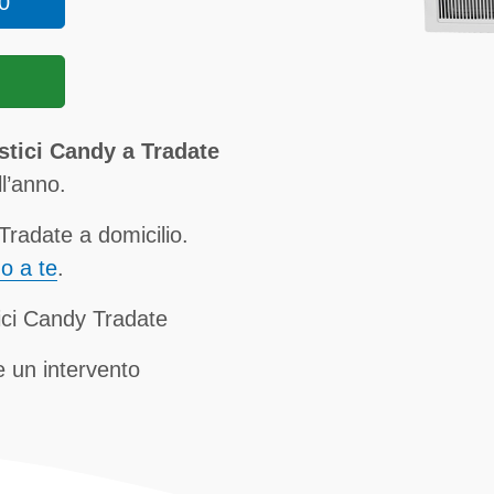
0
stici Candy a Tradate
ll’anno.
radate a domicilio.
no a te
.
ici Candy Tradate
 un intervento