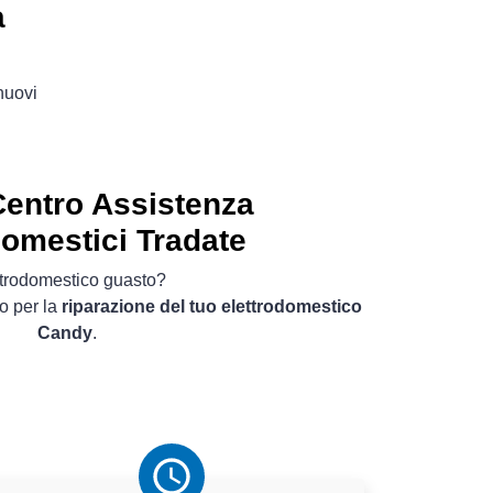
a
 nuovi
entro Assistenza
domestici Tradate
ttrodomestico guasto?
o per la
riparazione del tuo elettrodomestico
Candy
.