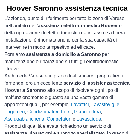
Hoover Saronno assistenza tecnica
L’azienda, punto di riferimento per tutta la zona di Varese
nell’ambito dell’
assistenza elettrodomestici Hoover
e
della riparazione di elettrodomestici da incasso e a libera
installazione, è rinomata anche per la sua capacità di
intervenire in modo tempestivo ed efficace.
Forniamo
assistenza a domicilio a Saronno
per
manutenzione e riparazione su tutti gli elettrodomestici
Hoover.
Archimede Varese è in grado di affiancare i propri clienti
fornendo loro un eccellente
servizio di assistenza tecnica
Hoover a Saronno
allo scopo di risolvere ogni tipo di
malfunzionamento o guasto su una vasta gamma di
apparecchi quali, per esempio,
Lavatrici
,
Lavastoviglie
,
Frigoriferi
,
Condizionatori
,
Forni
,
Piani cottura
,
Asciugabiancheria
,
Congelatori
e
Lavasciuga
.
Prodotti di qualità elevata richiedono un servizio di
assistenza, riparazioni e supporto specializzato, in grado di