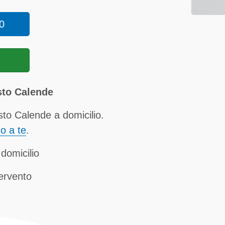
0
sto Calende
sto Calende a domicilio.
no a te
.
 domicilio
tervento