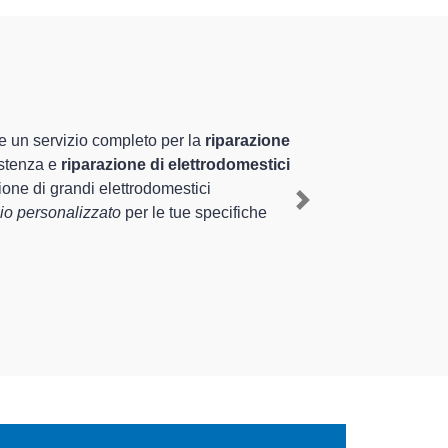
ecializzati altamente
uriennale nel territorio di Sesto Calende e
o Calende
, mediante il ripristino rapido del corretto
Next
e tipologie sugli elettrodomestici da riparare per