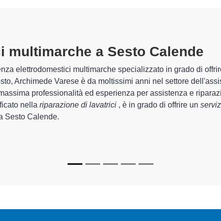
ici Multimarche A Sesto Calende
sp
chimede Varese sono in grado di garantire al cliente esperienza pl
rda la sistemazione e la
riparazione della tua lavatrice a Sest
chi.
di Archimede Varese sono in grado di fornire interventi di divers
unzionanti e durare a lungo nel tempo.