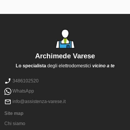
Archimede Varese
Lo specialista
degli elettrodomestici
vicino a te
3486102520
WhatsApp
info@assistenza-varese.it
Site map
Chi siamo