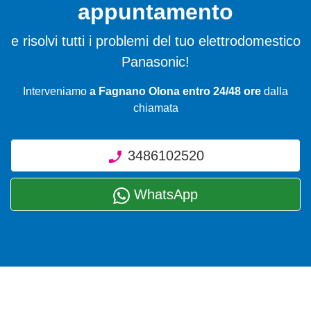
appuntamento
e risolvi tutti i problemi del tuo elettrodomestico
Panasonic!
Interveniamo
a Fagnano Olona entro 24/48 ore
dalla
chiamata
3486102520
WhatsApp