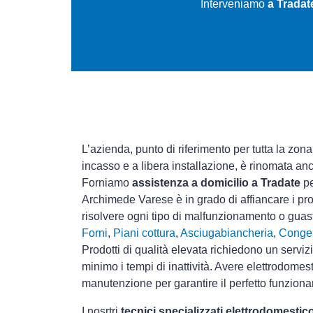
Interveniamo
a Tradat
L’azienda, punto di riferimento per tutta la zona
incasso e a libera installazione, è rinomata an
Forniamo
assistenza a domicilio a Tradate
pe
Archimede Varese è in grado di affiancare i pro
risolvere ogni tipo di malfunzionamento o gua
Forni
,
Piani cottura
,
Asciugabiancheria
,
Congel
Prodotti di qualità elevata richiedono un serviz
minimo i tempi di inattività. Avere elettrodomes
manutenzione per garantire il perfetto funziona
I nosrtri
tecnici specializzati elettrodomesti