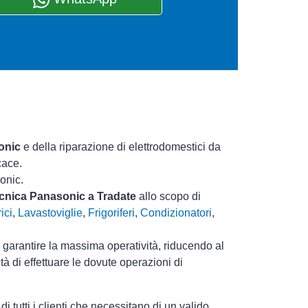
onic
e della riparazione di elettrodomestici da
cace.
onic.
tecnica Panasonic a Tradate
allo scopo di
ici
,
Lavastoviglie
,
Frigoriferi
,
Condizionatori
,
i garantire la massima operatività, riducendo al
à di effettuare le dovute operazioni di
tutti i clienti che necessitano di un valido