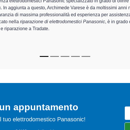
 Archimede Varese sono in grado di garantire al cliente esperienza
emazione e la
riparazione del tuo elettrodomestico Panasonic
recchi.
c specializzati
di Archimede Varese sono in grado di fornire inte
 perfettamente funzionanti e durare a lungo nel tempo.
o un appuntamento
 del tuo elettrodomestico Panasonic!