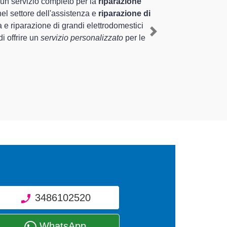
 pluriennale nel territorio di Tradate e provincia per
 a Tradate
, mediante il ripristino rapido del corretto
Next
rventi di diverse tipologie sugli elettrodomestici da
3486102520
WhatsApp