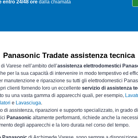
e entro 24/48 ore
dalla chiamata
Panasonic Tradate assistenza tecnica
 di Varese nell’ambito dell’
assistenza elettrodomestici Panas
che per la sua capacità di intervenire in modo tempestivo ed effi
r manutenzione e riparazione su tutti gli elettrodomestici Panas
pri clienti fornendo loro un eccellente
servizio di assistenza 
sto su una vasta gamma di apparecchi quali, per esempio,
Lavatr
atori
e
Lavasciuga
.
io di assistenza, riparazioni e supporto specializzato, in grado d
tici
Panasonic
altamente performanti, richiede anche la necessit
mento degli apparecchi e la loro durata nel corso del tempo.
co Panasonic
di Archimede Varese, sono sempre a disposizione di 