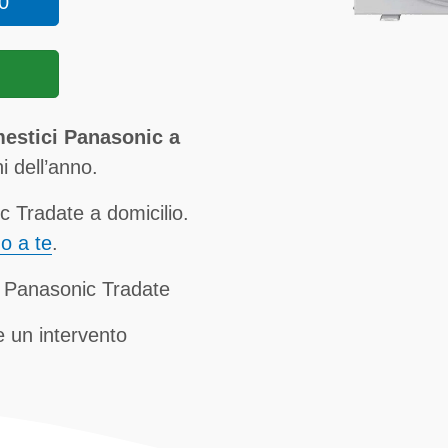
0
mestici Panasonic a
ni dell’anno.
 Tradate a domicilio.
no a te
.
i Panasonic Tradate
 un intervento