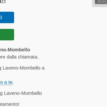
!!
0
eno-Mombello
re dalla chiamata.
g Laveno-Mombello a
no a te
.
ng Laveno-Mombello
ntamento!