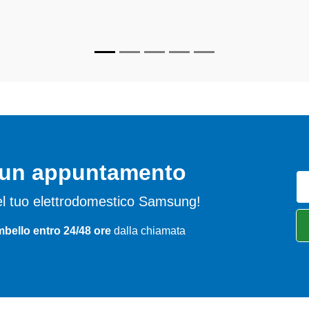
 farli tornare perfettamente funzionanti e durare a lungo nel temp
o un appuntamento
 del tuo elettrodomestico Samsung!
ello entro 24/48 ore
dalla chiamata