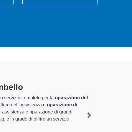
aveno-Mombello
specializzati
ente esperienza pluriennale nel territorio di Laveno-Mombello e
elettrodomestico Samsung a Laveno-Mombello
, mediante il
Next
fornire interventi di diverse tipologie sugli elettrodomestici da