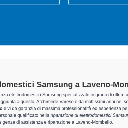
i Elettrodomestici Samsung A L
nte preparati
ecializzati di Archimede Varese sono in grado di garantire al cli
r quel che riguarda la sistemazione e la
riparazione del tuo 
apido del corretto funzionamento degli apparecchi.
nici Samsung specializzati
di Archimede Varese sono in grado di 