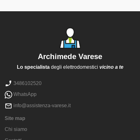
Archimede Varese
Lo specialista
degli elettrodomestici
vicino a te
3486102520
WhatsApp
info@assistenza-varese.it
Site map
Chi siamo