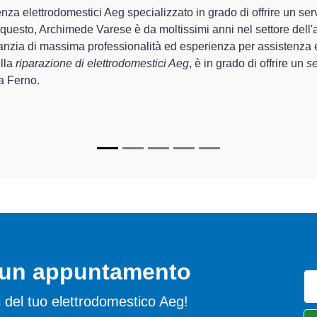
mede Varese sono in grado di garantire al cliente esperienza pluri
 la
riparazione del tuo elettrodomestico Aeg a Ferno
, mediant
ti
di Archimede Varese sono in grado di fornire interventi di dive
funzionanti e durare a lungo nel tempo.
o un appuntamento
emi del tuo elettrodomestico Aeg!