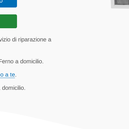
0
izio di riparazione a
erno a domicilio.
no a te
.
 domicilio.