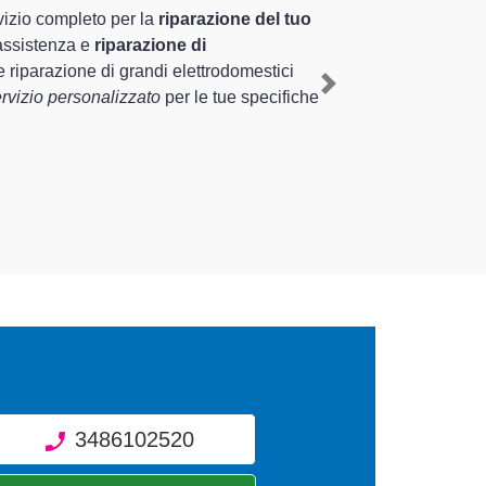
ennale nel territorio di Ferno e provincia per quel
e il ripristino rapido del corretto funzionamento
Next
rse tipologie sugli elettrodomestici da riparare
3486102520