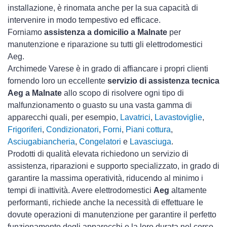
installazione, è rinomata anche per la sua capacità di
intervenire in modo tempestivo ed efficace.
Forniamo
assistenza a domicilio a Malnate
per
manutenzione e riparazione su tutti gli elettrodomestici
Aeg.
Archimede Varese è in grado di affiancare i propri clienti
fornendo loro un eccellente
servizio di assistenza tecnica
Aeg a Malnate
allo scopo di risolvere ogni tipo di
malfunzionamento o guasto su una vasta gamma di
apparecchi quali, per esempio,
Lavatrici
,
Lavastoviglie
,
Frigoriferi
,
Condizionatori
,
Forni
,
Piani cottura
,
Asciugabiancheria
,
Congelatori
e
Lavasciuga
.
Prodotti di qualità elevata richiedono un servizio di
assistenza, riparazioni e supporto specializzato, in grado di
garantire la massima operatività, riducendo al minimo i
tempi di inattività. Avere elettrodomestici
Aeg
altamente
performanti, richiede anche la necessità di effettuare le
dovute operazioni di manutenzione per garantire il perfetto
funzionamento degli apparecchi e la loro durata nel corso