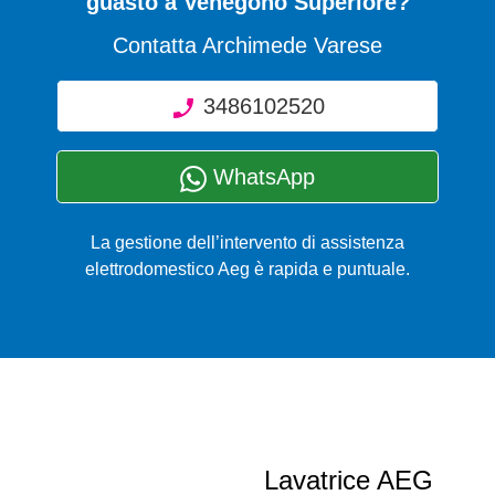
guasto a Venegono Superiore?
Contatta Archimede Varese
3486102520
WhatsApp
La gestione dell’intervento di assistenza
elettrodomestico Aeg è rapida e puntuale.
Lavatrice AEG