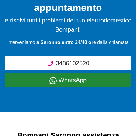
appuntamento
e risolvi tutti i problemi del tuo elettrodomestico
Bompani!
Interveniamo
a Saronno entro 24/48 ore
dalla chiamata
3486102520
WhatsApp
Bompani Saronno assistenza