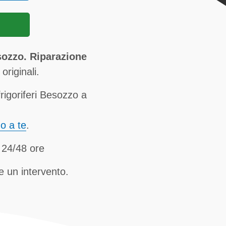
ozzo. Riparazione
originali.
rigoriferi Besozzo a
no a te
.
 24/48 ore
e un intervento.