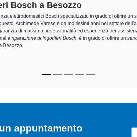
eri Bosch A Besozzo
specializzati a
mede Varese sono in grado di garantire al cliente esperienza pluri
ne e la
riparazione del tuo frigorifero Bosch a Besozzo
, medi
i.
zzati
di Archimede Varese sono in grado di fornire interventi di d
ttamente funzionanti e durare a lungo nel tempo.
o un appuntamento