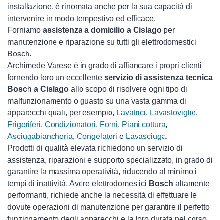
installazione, è rinomata anche per la sua capacità di
intervenire in modo tempestivo ed efficace.
Forniamo
assistenza a domicilio a Cislago
per
manutenzione e riparazione su tutti gli elettrodomestici
Bosch.
Archimede Varese è in grado di affiancare i propri clienti
fornendo loro un eccellente
servizio di assistenza tecnica
Bosch a Cislago
allo scopo di risolvere ogni tipo di
malfunzionamento o guasto su una vasta gamma di
apparecchi quali, per esempio,
Lavatrici
,
Lavastoviglie
,
Frigoriferi
,
Condizionatori
,
Forni
,
Piani cottura
,
Asciugabiancheria
,
Congelatori
e
Lavasciuga
.
Prodotti di qualità elevata richiedono un servizio di
assistenza, riparazioni e supporto specializzato, in grado di
garantire la massima operatività, riducendo al minimo i
tempi di inattività. Avere elettrodomestici
Bosch
altamente
performanti, richiede anche la necessità di effettuare le
dovute operazioni di manutenzione per garantire il perfetto
funzionamento degli apparecchi e la loro durata nel corso