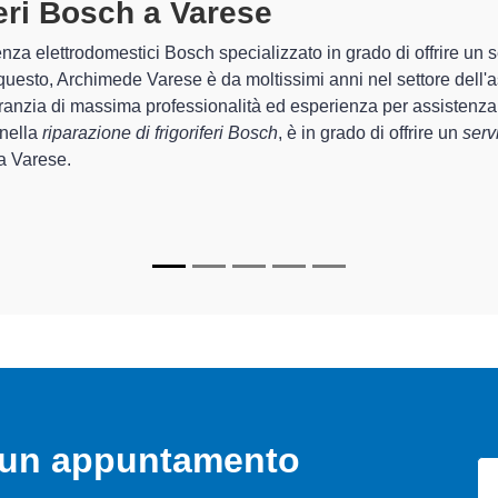
riferi Bosch A Varese
specializzati
 Archimede Varese sono in grado di garantire al cliente esperienza
emazione e la
riparazione del tuo frigorifero Bosch a Varese
,
ecializzati
di Archimede Varese sono in grado di fornire intervent
 perfettamente funzionanti e durare a lungo nel tempo.
o un appuntamento