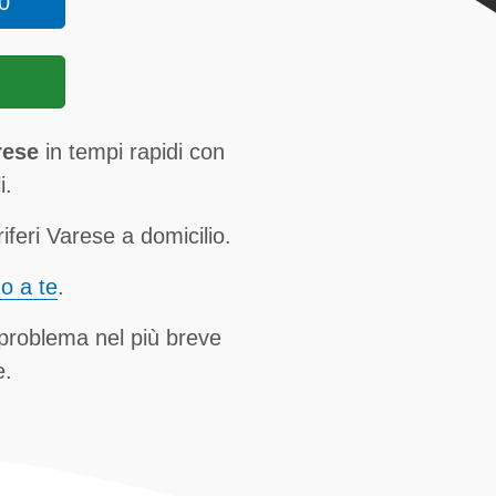
0
rese
in tempi rapidi con
i.
feri Varese a domicilio.
no a te
.
 problema nel più breve
e.