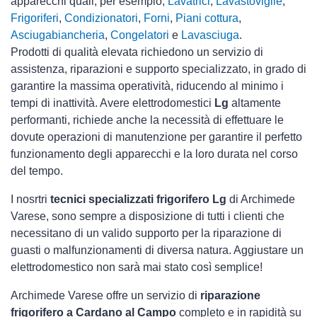
apparecchi quali, per esempio,
Lavatrici
,
Lavastoviglie
,
Frigoriferi
,
Condizionatori
,
Forni
,
Piani cottura
,
Asciugabiancheria
,
Congelatori
e
Lavasciuga
.
Prodotti di qualità elevata richiedono un servizio di
assistenza, riparazioni e supporto specializzato, in grado di
garantire la massima operatività, riducendo al minimo i
tempi di inattività. Avere elettrodomestici
Lg
altamente
performanti, richiede anche la necessità di effettuare le
dovute operazioni di manutenzione per garantire il perfetto
funzionamento degli apparecchi e la loro durata nel corso
del tempo.
I nosrtri
tecnici specializzati frigorifero Lg
di Archimede
Varese, sono sempre a disposizione di tutti i clienti che
necessitano di un valido supporto per la riparazione di
guasti o malfunzionamenti di diversa natura. Aggiustare un
elettrodomestico non sarà mai stato così semplice!
Archimede Varese offre un servizio di
riparazione
frigorifero a Cardano al Campo
completo e in rapidità su