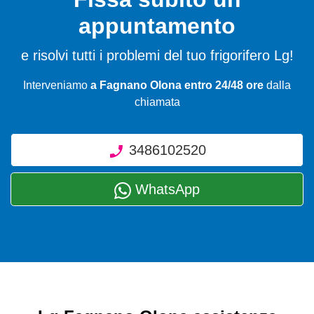
appuntamento
e risolvi tutti i problemi del tuo frigorifero Lg!
Interveniamo
a Fagnano Olona entro 24/48 ore
dalla
chiamata
3486102520
WhatsApp