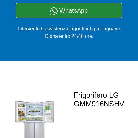
WhatsApp
Interventi di assistenza frigoriferi Lg a Fagnano
Olona entro 24/48 ore.
Frigorifero LG
GMM916NSHV