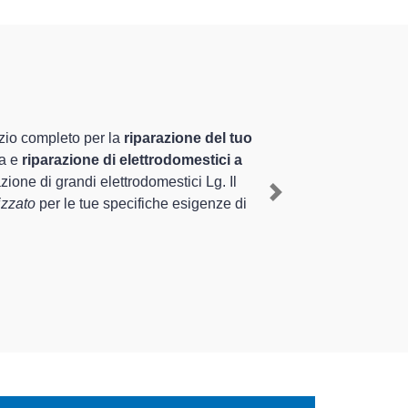
izzati altamente preparati
uriennale nel territorio di Castiglione Olona e
astiglione Olona
, mediante il ripristino rapido del
Next
erse tipologie sugli elettrodomestici da riparare per