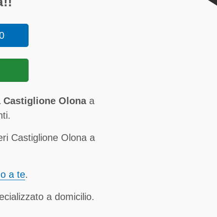
!!
0
a Castiglione Olona
a
ti.
eri Castiglione Olona a
no a te
.
cializzato a domicilio.