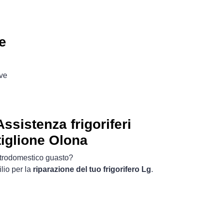
e
ove
ssistenza frigoriferi
iglione Olona
ttrodomestico guasto?
lio per la
riparazione del tuo frigorifero Lg
.