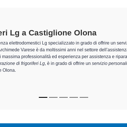
feri Lg A Castiglione Olona
special
chimede Varese sono in grado di garantire al cliente esperienza pl
rda la sistemazione e la
riparazione del tuo frigorifero Lg a C
 apparecchi.
zati
di Archimede Varese sono in grado di fornire interventi di div
unzionanti e durare a lungo nel tempo.