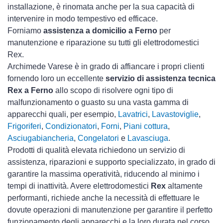
installazione, è rinomata anche per la sua capacità di
intervenire in modo tempestivo ed efficace.
Forniamo
assistenza a domicilio a Ferno
per
manutenzione e riparazione su tutti gli elettrodomestici
Rex.
Archimede Varese è in grado di affiancare i propri clienti
fornendo loro un eccellente
servizio di assistenza tecnica
Rex a Ferno
allo scopo di risolvere ogni tipo di
malfunzionamento o guasto su una vasta gamma di
apparecchi quali, per esempio,
Lavatrici
,
Lavastoviglie
,
Frigoriferi
,
Condizionatori
,
Forni
,
Piani cottura
,
Asciugabiancheria
,
Congelatori
e
Lavasciuga
.
Prodotti di qualità elevata richiedono un servizio di
assistenza, riparazioni e supporto specializzato, in grado di
garantire la massima operatività, riducendo al minimo i
tempi di inattività. Avere elettrodomestici
Rex
altamente
performanti, richiede anche la necessità di effettuare le
dovute operazioni di manutenzione per garantire il perfetto
funzionamento degli apparecchi e la loro durata nel corso