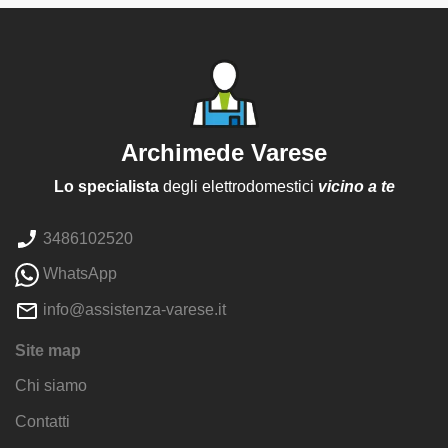
Archimede Varese
Lo specialista
degli elettrodomestici
vicino a te
3486102520
WhatsApp
info@assistenza-varese.it
Site map
Chi siamo
Contatti