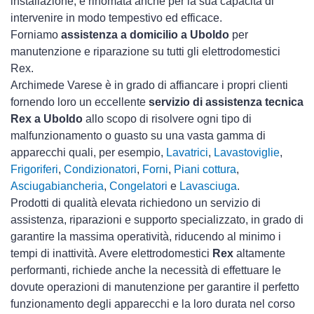
installazione, è rinomata anche per la sua capacità di
intervenire in modo tempestivo ed efficace.
Forniamo
assistenza a domicilio a Uboldo
per
manutenzione e riparazione su tutti gli elettrodomestici
Rex.
Archimede Varese è in grado di affiancare i propri clienti
fornendo loro un eccellente
servizio di assistenza tecnica
Rex a Uboldo
allo scopo di risolvere ogni tipo di
malfunzionamento o guasto su una vasta gamma di
apparecchi quali, per esempio,
Lavatrici
,
Lavastoviglie
,
Frigoriferi
,
Condizionatori
,
Forni
,
Piani cottura
,
Asciugabiancheria
,
Congelatori
e
Lavasciuga
.
Prodotti di qualità elevata richiedono un servizio di
assistenza, riparazioni e supporto specializzato, in grado di
garantire la massima operatività, riducendo al minimo i
tempi di inattività. Avere elettrodomestici
Rex
altamente
performanti, richiede anche la necessità di effettuare le
dovute operazioni di manutenzione per garantire il perfetto
funzionamento degli apparecchi e la loro durata nel corso