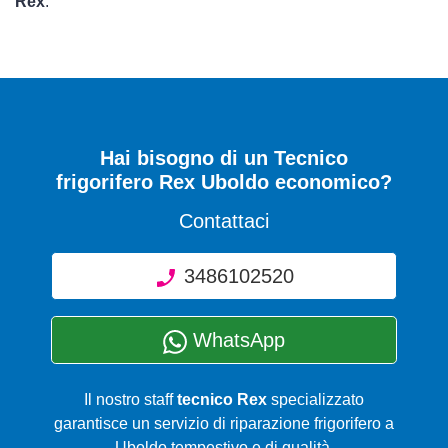
Rex
.
Hai bisogno di un Tecnico
frigorifero Rex Uboldo economico?
Contattaci
3486102520
WhatsApp
Il nostro staff
tecnico Rex
specializzato
garantisce un servizio di riparazione frigorifero a
Uboldo tempestivo e di qualità.