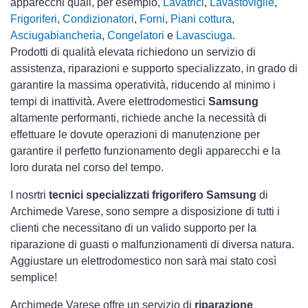
apparecchi quali, per esempio,
Lavatrici
,
Lavastoviglie
,
Frigoriferi
,
Condizionatori
,
Forni
,
Piani cottura
,
Asciugabiancheria
,
Congelatori
e
Lavasciuga
.
Prodotti di qualità elevata richiedono un servizio di
assistenza, riparazioni e supporto specializzato, in grado di
garantire la massima operatività, riducendo al minimo i
tempi di inattività. Avere elettrodomestici
Samsung
altamente performanti, richiede anche la necessità di
effettuare le dovute operazioni di manutenzione per
garantire il perfetto funzionamento degli apparecchi e la
loro durata nel corso del tempo.
I nosrtri
tecnici specializzati frigorifero Samsung
di
Archimede Varese, sono sempre a disposizione di tutti i
clienti che necessitano di un valido supporto per la
riparazione di guasti o malfunzionamenti di diversa natura.
Aggiustare un elettrodomestico non sarà mai stato così
semplice!
Archimede Varese offre un servizio di
riparazione