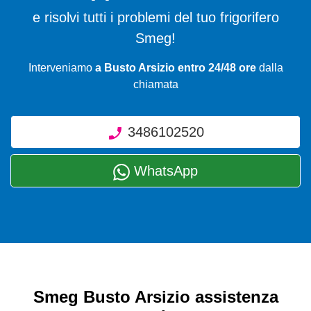
e risolvi tutti i problemi del tuo frigorifero
Smeg!
Interveniamo
a Busto Arsizio entro 24/48 ore
dalla
chiamata
3486102520
WhatsApp
Smeg Busto Arsizio assistenza