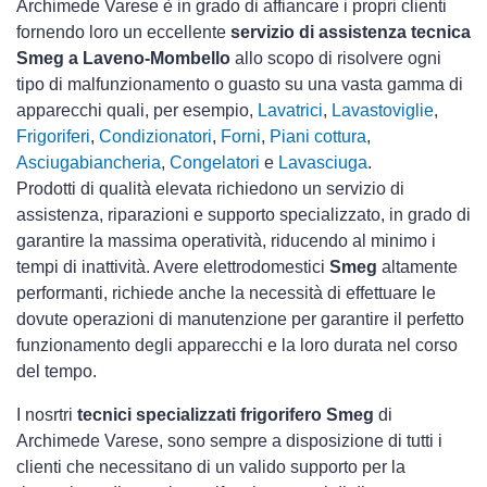
Archimede Varese è in grado di affiancare i propri clienti
fornendo loro un eccellente
servizio di assistenza tecnica
Smeg a Laveno-Mombello
allo scopo di risolvere ogni
tipo di malfunzionamento o guasto su una vasta gamma di
apparecchi quali, per esempio,
Lavatrici
,
Lavastoviglie
,
Frigoriferi
,
Condizionatori
,
Forni
,
Piani cottura
,
Asciugabiancheria
,
Congelatori
e
Lavasciuga
.
Prodotti di qualità elevata richiedono un servizio di
assistenza, riparazioni e supporto specializzato, in grado di
garantire la massima operatività, riducendo al minimo i
tempi di inattività. Avere elettrodomestici
Smeg
altamente
performanti, richiede anche la necessità di effettuare le
dovute operazioni di manutenzione per garantire il perfetto
funzionamento degli apparecchi e la loro durata nel corso
del tempo.
I nosrtri
tecnici specializzati frigorifero Smeg
di
Archimede Varese, sono sempre a disposizione di tutti i
clienti che necessitano di un valido supporto per la