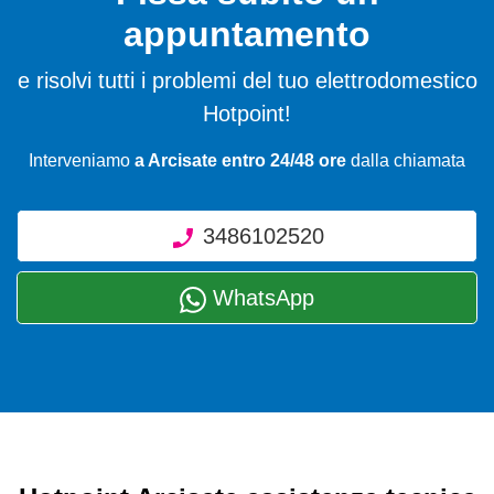
appuntamento
e risolvi tutti i problemi del tuo elettrodomestico
Hotpoint!
Interveniamo
a Arcisate entro 24/48 ore
dalla chiamata
3486102520
WhatsApp