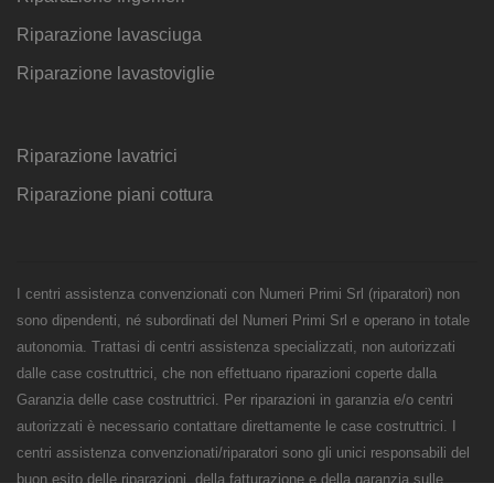
Riparazione lavasciuga
Riparazione lavastoviglie
Riparazione lavatrici
Riparazione piani cottura
I centri assistenza convenzionati con Numeri Primi Srl (riparatori) non
sono dipendenti, né subordinati del Numeri Primi Srl e operano in totale
autonomia. Trattasi di centri assistenza specializzati, non autorizzati
dalle case costruttrici, che non effettuano riparazioni coperte dalla
Garanzia delle case costruttrici. Per riparazioni in garanzia e/o centri
autorizzati è necessario contattare direttamente le case costruttrici. I
centri assistenza convenzionati/riparatori sono gli unici responsabili del
buon esito delle riparazioni, della fatturazione e della garanzia sulle