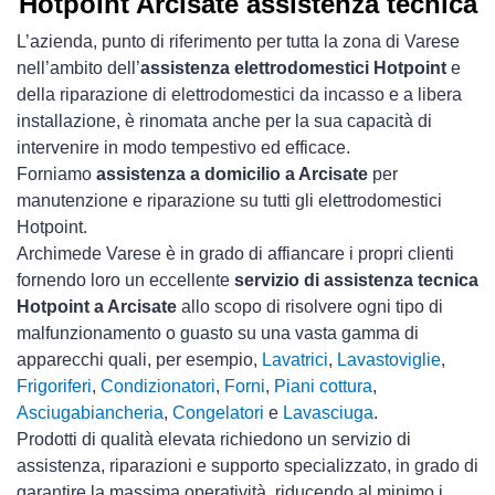
Hotpoint Arcisate assistenza tecnica
L’azienda, punto di riferimento per tutta la zona di Varese
nell’ambito dell’
assistenza elettrodomestici Hotpoint
e
della riparazione di elettrodomestici da incasso e a libera
installazione, è rinomata anche per la sua capacità di
intervenire in modo tempestivo ed efficace.
Forniamo
assistenza a domicilio a Arcisate
per
manutenzione e riparazione su tutti gli elettrodomestici
Hotpoint.
Archimede Varese è in grado di affiancare i propri clienti
fornendo loro un eccellente
servizio di assistenza tecnica
Hotpoint a Arcisate
allo scopo di risolvere ogni tipo di
malfunzionamento o guasto su una vasta gamma di
apparecchi quali, per esempio,
Lavatrici
,
Lavastoviglie
,
Frigoriferi
,
Condizionatori
,
Forni
,
Piani cottura
,
Asciugabiancheria
,
Congelatori
e
Lavasciuga
.
Prodotti di qualità elevata richiedono un servizio di
assistenza, riparazioni e supporto specializzato, in grado di
garantire la massima operatività, riducendo al minimo i