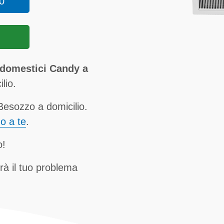
0
odomestici Candy a
lio.
esozzo a domicilio.
no a te
.
o!
rà il tuo problema