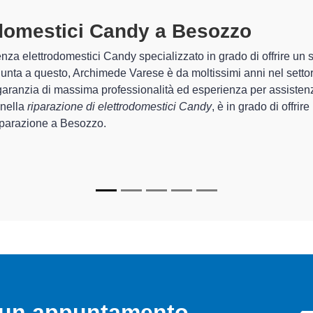
Tecnici Elettrodomestici Cand
I tecnici specializzati di Archimede Varese sono in grado di
quel che riguarda la sistemazione e la
riparazione del t
funzionamento degli apparecchi.
In più,
i tecnici Candy specializzati
di Archimede Varese so
riparare per farli tornare perfettamente funzionanti e durar
o un appuntamento