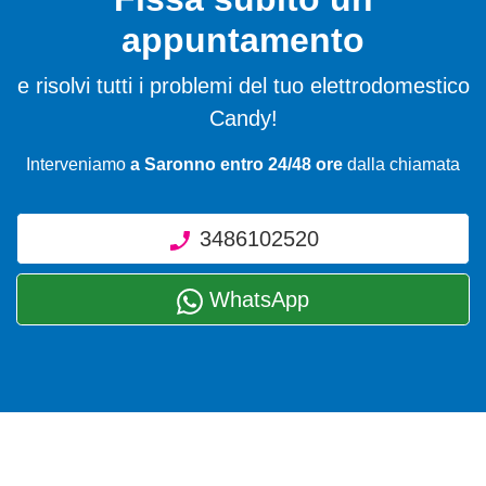
appuntamento
e risolvi tutti i problemi del tuo elettrodomestico
Candy!
Interveniamo
a Saronno entro 24/48 ore
dalla chiamata
3486102520
WhatsApp