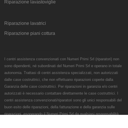
Riparazione lavastoviglie
Riparazione lavatrici
Riparazione piani cottura
I centri assistenza convenzionati con Numeri Primi Srl (riparatori) non
sono dipendenti, né subordinati del Numeri Primi Srl e operano in totale
autonomia. Trattasi di centri assistenza specializzati, non autorizzati
dalle case costruttrici, che non effettuano riparazioni coperte dalla
Garanzia delle case costruttrici. Per riparazioni in garanzia e/o centri
autorizzati è necessario contattare direttamente le case costruttrici. I
centri assistenza convenzionati/riparatori sono gli unici responsabili del
buon esito delle riparazioni, della fatturazione e della garanzia sulle
riparazioni, esonerando il Numeri Primi Srl da qualsiasi responsabilità
civile, penale o fiscale sugli interventi e sulle riparazioni.
Numeri Primi Srl - P.IVA e CF 11621120960