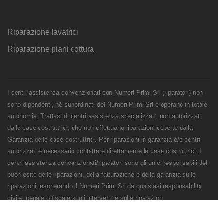
Riparazione lavatrici
Riparazione piani cottura
I centri assistenza convenzionati con Numeri Primi Srl (riparatori) non
sono dipendenti, né subordinati del Numeri Primi Srl e operano in totale
autonomia. Trattasi di centri assistenza specializzati, non autorizzati
dalle case costruttrici, che non effettuano riparazioni coperte dalla
Garanzia delle case costruttrici. Per riparazioni in garanzia e/o centri
autorizzati è necessario contattare direttamente le case costruttrici. I
centri assistenza convenzionati/riparatori sono gli unici responsabili del
buon esito delle riparazioni, della fatturazione e della garanzia sulle
riparazioni, esonerando il Numeri Primi Srl da qualsiasi responsabilità
civile, penale o fiscale sugli interventi e sulle riparazioni.
Numeri Primi Srl - P.IVA e CF 11621120960