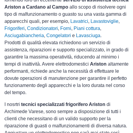
Ariston a Cardano al Campo
allo scopo di risolvere ogni
tipo di malfunzionamento o guasto su una vasta gamma di
apparecchi quali, per esempio,
Lavatrici
,
Lavastoviglie
,
Frigoriferi
,
Condizionatori
,
Forni
,
Piani cottura
,
Asciugabiancheria
,
Congelatori
e
Lavasciuga
.
Prodotti di qualità elevata richiedono un servizio di
assistenza, riparazioni e supporto specializzato, in grado di
garantire la massima operatività, riducendo al minimo i
tempi di inattività. Avere elettrodomestici
Ariston
altamente
performanti, richiede anche la necessità di effettuare le
dovute operazioni di manutenzione per garantire il perfetto
funzionamento degli apparecchi e la loro durata nel corso
del tempo.
I nosrtri
tecnici specializzati frigorifero Ariston
di
Archimede Varese, sono sempre a disposizione di tutti i
clienti che necessitano di un valido supporto per la
riparazione di guasti o malfunzionamenti di diversa natura.
Aggiustare un elettrodomestico non sarà mai stato così