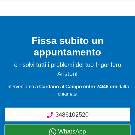
Fissa subito un
appuntamento
e risolvi tutti i problemi del tuo frigorifero
Ariston!
Interveniamo
a Cardano al Campo entro 24/48 ore
dalla
chiamata
3486102520
WhatsApp