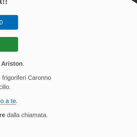
!!
0
i Ariston
.
 frigoriferi Caronno
ilio.
no a te
.
re
dalla chiamata.