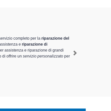
a
specializzati altamente
a pluriennale nel territorio di Caronno Pertusella e
ston a Caronno Pertusella
, mediante il ripristino rapido
Next
ti di diverse tipologie sugli elettrodomestici da