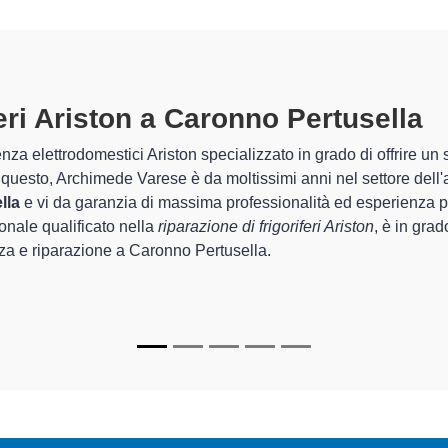
riferi Ariston A Caronno Pertusell
 Archimede Varese sono in grado di garantire al cliente esperienz
guarda la sistemazione e la
riparazione del tuo frigorifero Ari
o degli apparecchi.
pecializzati
di Archimede Varese sono in grado di fornire interven
 perfettamente funzionanti e durare a lungo nel tempo.