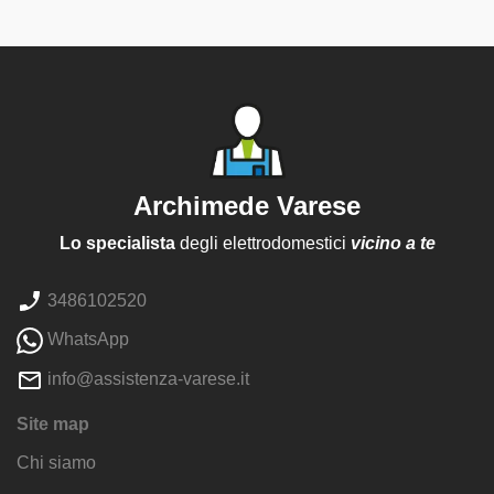
Archimede Varese
Lo specialista
degli elettrodomestici
vicino a te
3486102520
WhatsApp
info@assistenza-varese.it
Site map
Chi siamo