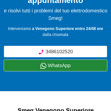
appuntamento
e risolvi tutti i problemi del tuo elettrodomestico
Smeg!
Interveniamo
a Venegono Superiore entro 24/48 ore
dalla chiamata
3486102520
WhatsApp
Smeg Venegono Superiore