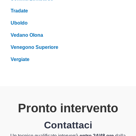
Tradate
Uboldo
Vedano Olona
Venegono Superiore
Vergiate
Pronto intervento
Contattaci
Un tecnico qualificato interverrà
entro 24/48 ore
dalla