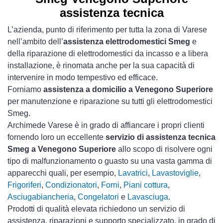
assistenza tecnica
L’azienda, punto di riferimento per tutta la zona di Varese
nell’ambito dell’
assistenza elettrodomestici Smeg
e
della riparazione di elettrodomestici da incasso e a libera
installazione, è rinomata anche per la sua capacità di
intervenire in modo tempestivo ed efficace.
Forniamo
assistenza a domicilio a Venegono Superiore
per manutenzione e riparazione su tutti gli elettrodomestici
Smeg.
Archimede Varese è in grado di affiancare i propri clienti
fornendo loro un eccellente
servizio di assistenza tecnica
Smeg a Venegono Superiore
allo scopo di risolvere ogni
tipo di malfunzionamento o guasto su una vasta gamma di
apparecchi quali, per esempio,
Lavatrici
,
Lavastoviglie
,
Frigoriferi
,
Condizionatori
,
Forni
,
Piani cottura
,
Asciugabiancheria
,
Congelatori
e
Lavasciuga
.
Prodotti di qualità elevata richiedono un servizio di
assistenza, riparazioni e supporto specializzato, in grado di