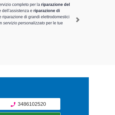
 pluriennale nel territorio di Ferno e provincia per quel
 mediante il ripristino rapido del corretto
Next
 di diverse tipologie sugli elettrodomestici da riparare
3486102520