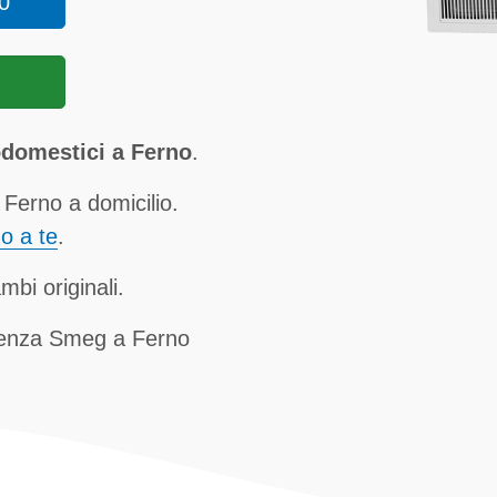
0
odomestici a Ferno
.
Ferno a domicilio.
no a te
.
mbi originali.
stenza Smeg a Ferno