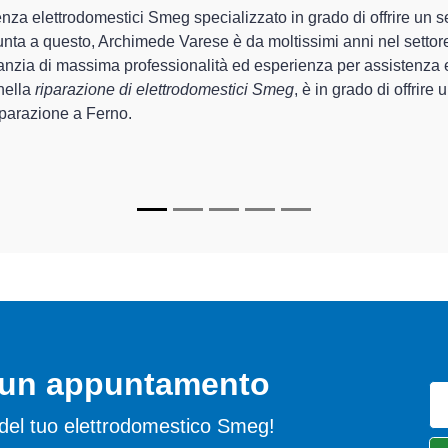
 Archimede Varese sono in grado di garantire al cliente esperienza
one e la
riparazione del tuo elettrodomestico Smeg a Ferno
,
recchi.
cializzati
di Archimede Varese sono in grado di fornire interventi
mente funzionanti e durare a lungo nel tempo.
o un appuntamento
mi del tuo elettrodomestico Smeg!